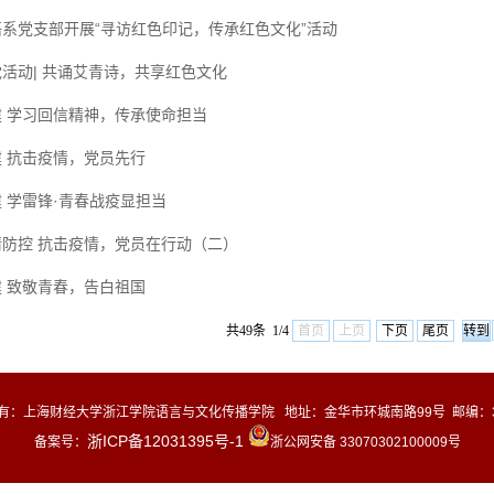
语系党支部开展“寻访红色印记，传承红色文化”活动
活动| 共诵艾青诗，共享红色文化
建 学习回信精神，传承使命担当
建 抗击疫情，党员先行
 学雷锋·青春战疫显担当
情防控 抗击疫情，党员在行动（二）
建 致敬青春，告白祖国
共49条 1/4
首页
上页
下页
尾页
有：
上海财经大学浙江学院语言与文化传播学院 地址：金华市环城南路99号 邮编：32
浙ICP备12031395号-1
备案号：
浙公网安备 33070302100009号