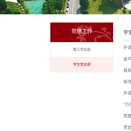
党建工作
学
外
教工党支部
金
学生党支部
我
探
外
“
党
党