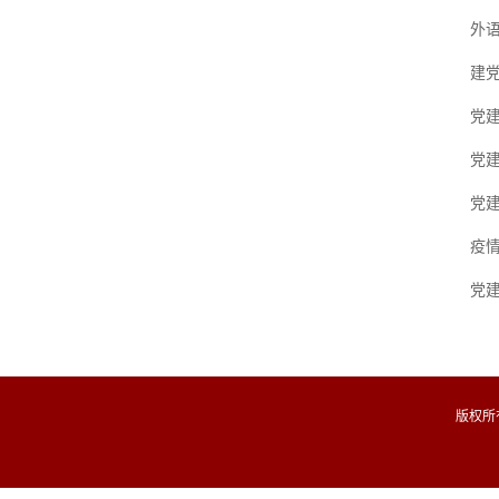
外
建党
党
党
党建
疫
党
版权所