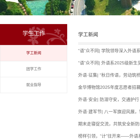
学生工作
学工新闻
“语”众不同| 学院领导深入外
学工新闻
“语”众不同| 外语系2025级新
团学工作
外语·征集| “秋日传语，劳动
就业指导
金华博物馆2025年度志愿者招
外语·安全| 防溺守安，交通护行
外语·建军节| 八一军旗迎风展
期末走寝促交流，共筑安全新防
榜样引领，“计”往开来——外