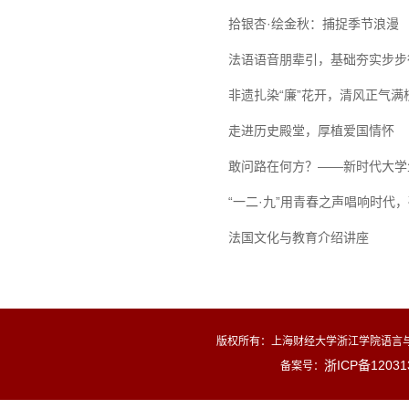
拾银杏·绘金秋：捕捉季节浪漫
法语语音朋辈引，基础夯实步步
非遗扎染“廉”花开，清风正气满
走进历史殿堂，厚植爱国情怀
敢问路在何方？——新时代大学
“一二·九”用青春之声唱响时代
法国文化与教育介绍讲座
版权所有：
上海财经大学浙江学院语言与
浙ICP备12031
备案号：