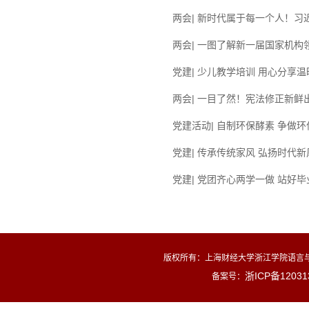
两会| 新时代属于每一个人！习
两会| 一图了解新一届国家机构
党建| 少儿教学培训 用心分享温
两会| 一目了然！宪法修正新鲜
党建活动| 自制环保酵素 争做
党建| 传承传统家风 弘扬时代新
党建| 党团齐心两学一做 站好
版权所有：
上海财经大学浙江学院语言与
浙ICP备12031
备案号：