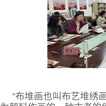
“布堆画也叫布艺堆绣