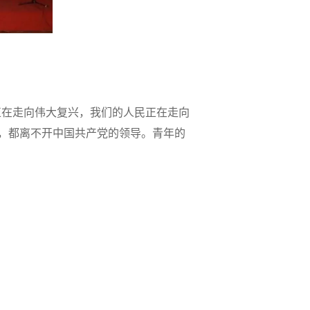
在走向伟大复兴，我们的人民正在走向
，都离不开中国共产党的领导。青年的