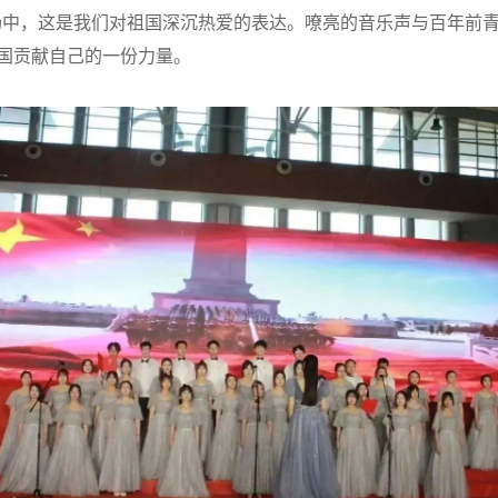
中，这是我们对祖国深沉热爱的表达。嘹亮的音乐声与百年前青
国贡献自己的一份力量。