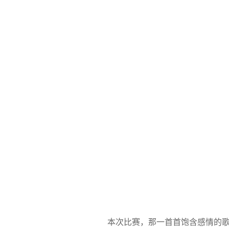
本次比赛，那一首首饱含感情的歌