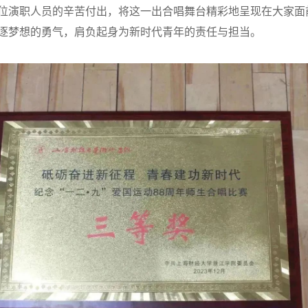
位演职人员的辛苦付出，将这一出合唱舞台精彩地呈现在大家面
逐梦想的勇气，肩负起身为新时代青年的责任与担当。