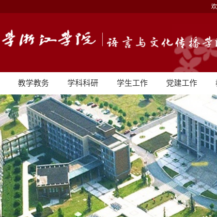
欢
教学教务
学科科研
学生工作
党建工作