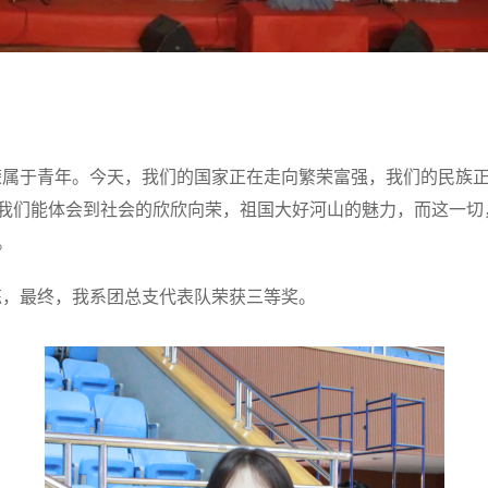
属于青年。今天，我们的国家正在走向繁荣富强，我们的民族正
我们能体会到社会的欣欣向荣，祖国大好河山的魅力，而这一切
。
，最终，我系团总支代表队荣获三等奖。