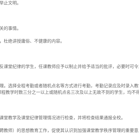
举止文明。
关的事情。
字，杜绝讲授庸俗、不健康的内容。
违反课堂纪律的学生，任课教师应予以制止并给予适当的批评，必要时可令
管理。选择全程考勤或者随机点名等方式进行考勤，考勤记录应及时录入教
课程教学时数三分之一以上或随机点名三次及以上无故不到的学生，均不
师课堂教学及课堂纪律管理情况进行检查，并将检查结果通报全校。
外聘教师）的思想教育工作，促使其认识到加强课堂教学秩序管理的重要意