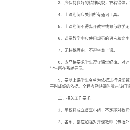
3、应保持良好的精神风貌，衣着得体，
4、上课期间应关闭所有通讯工具。
5、上课期间不得离开教室或做与教学无
6、课堂教学中应使用规范的语言和文
7、无特殊理由，不得坐着上课。
8、应严格要求学生遵守课堂纪律。对
学生所在系辅导员。
9、要以上课学生名单为依据进行课堂
平时成绩的依据。全程考勤缺课时数占该门
二、相关工作要求
1、学校将成立督查小组，不定期对教
2、各系、部应加强对开课教师（包括